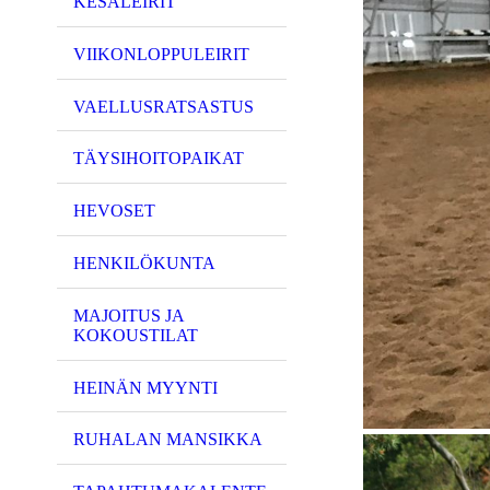
KESÄLEIRIT
VIIKONLOPPULEIRIT
VAELLUSRATSASTUS
TÄYSIHOITOPAIKAT
HEVOSET
HENKILÖKUNTA
MAJOITUS JA
KOKOUSTILAT
HEINÄN MYYNTI
RUHALAN MANSIKKA