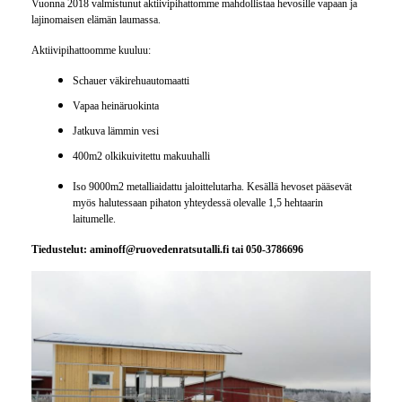
Vuonna 2018 valmistunut aktiivipihattomme mahdollistaa hevosille vapaan ja
lajinomaisen elämän laumassa.
Aktiivipihattoomme kuuluu:
Schauer väkirehuautomaatti
Vapaa heinäruokinta
Jatkuva lämmin vesi
400m2 olkikuivitettu makuuhalli
I
so 9000m2 metalliaidattu jaloittelutarha. Kesällä hevoset pääsevät
myös halutessaan pihaton yhteydessä olevalle 1,5 hehtaarin
laitumelle.
Tiedustelut: aminoff@ruovedenratsutalli.fi tai 050-3786696